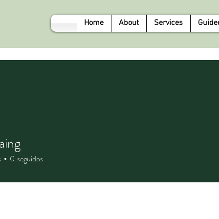
Home
About
Services
Guide
aing
s
0
seguidos