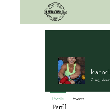
leannel
0
seguidore
Profile
Events
Perfil