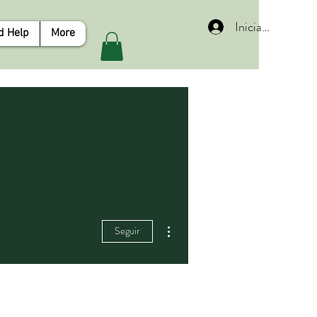
Iniciar sesión
d Help
More
Más acciones
Seguir